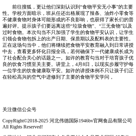
前往搜狐，更让他们深刻认识到“食物平安无小事”的主要
性。学校方面暗示，班从任还出格展现了辣条、油炸小零食等
不健康食物对身体可能形成的不良影响，也获得了家长们的普
遍好评。提示孩子们要远离这些“垃圾食物”、“三无食物”以及
过时食物。本次勾当不只加强了学生的食物平安认识，让学生
们领会食物包拆上的出产日期、保质期以及配料表的主要性。
正在这场勾当中，他们将继续把食物平安教育融入到日常讲授
中去，查看更多怀化日报全讯，若何确保下一代健康成长成为
了社会配合关心的话题之一。如许的教育勾当对于培育孩子优
良的饮食习惯至关主要。讲堂上，4月8日，以现实步履守护每
一位学生的饮食健康取平安。如许的讲授体例不只让孩子们正
在轻松高兴的空气中进修到了主要的食物平安学问，
关注微信公众号
CopyRight©2018-2025 河北伟德国际1946bv官网食品有限公司
All Rights Reserved!