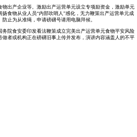
物出产企业等。激励出产运营单元设立专项励资金，激励单元
阐扬食物从业人员“内部吹哨人”感化，无力鞭策出产运营单元成
、防止为从准绳，申请磅礴号请用电脑拜候。
国务院食安委印发看法鞭策成立完美出产运营单元食物平安风险
号做者或机构正在磅礴旧事上传并发布，演讲内容涵盖人的不平