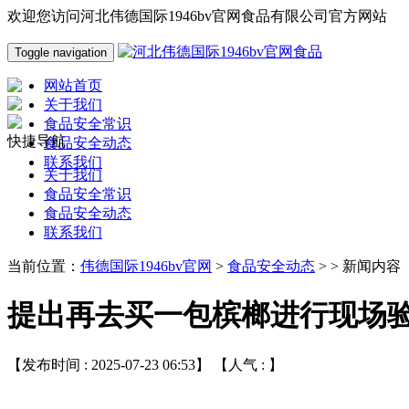
欢迎您访问河北伟德国际1946bv官网食品有限公司官方网站
Toggle navigation
网站首页
关于我们
食品安全常识
快捷导航
食品安全动态
联系我们
关于我们
食品安全常识
食品安全动态
联系我们
当前位置：
伟德国际1946bv官网
>
食品安全动态
> > 新闻内容
提出再去买一包槟榔进行现场
【发布时间 : 2025-07-23 06:53】 【人气 :
】