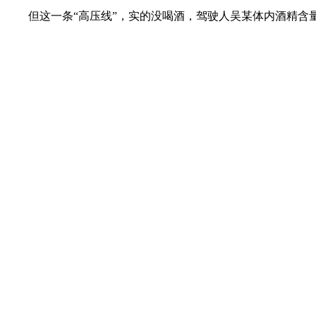
但这一条“高压线”，实的没喝酒，驾驶人吴某体内酒精含量为3