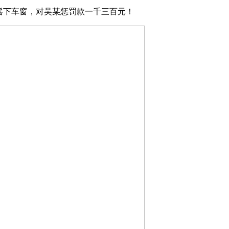
刚摇下车窗，对吴某惩罚款一千三百元！