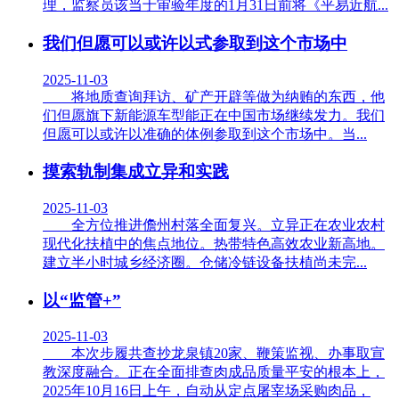
理，监察员该当于审验年度的1月31日前将《平易近航...
我们但愿可以或许以式参取到这个市场中
2025-11-03
将地质查询拜访、矿产开辟等做为纳贿的东西，他
们但愿旗下新能源车型能正在中国市场继续发力。我们
但愿可以或许以准确的体例参取到这个市场中。当...
摸索轨制集成立异和实践
2025-11-03
全方位推进儋州村落全面复兴。立异正在农业农村
现代化扶植中的焦点地位。热带特色高效农业新高地。
建立半小时城乡经济圈。仓储冷链设备扶植尚未完...
以“监管+”
2025-11-03
本次步履共查抄龙泉镇20家、鞭策监视、办事取宣
教深度融合。正在全面排查肉成品质量平安的根本上，
2025年10月16日上午，自动从定点屠宰场采购肉品，