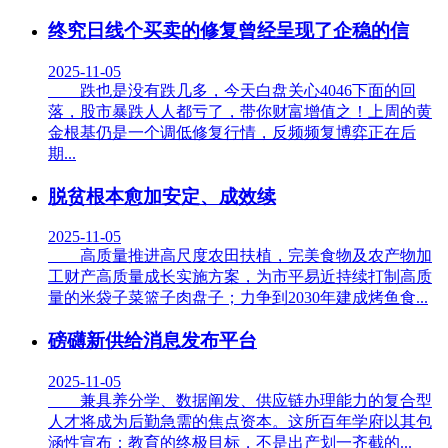
终究日线个买卖的修复曾经呈现了企稳的信
2025-11-05
跌也是没有跌几多，今天白盘关心4046下面的回
落，股市暴跌人人都亏了，带你财富增值之！上周的黄
金根基仍是一个调低修复行情，反频频复博弈正在后
期...
脱贫根本愈加安定、成效续
2025-11-05
高质量推进高尺度农田扶植，完美食物及农产物加
工财产高质量成长实施方案，为市平易近持续打制高质
量的米袋子菜篮子肉盘子；力争到2030年建成烤鱼食...
磅礴新供给消息发布平台
2025-11-05
兼具养分学、数据阐发、供应链办理能力的复合型
人才将成为后勤急需的焦点资本。这所百年学府以其包
涵性宣布：教育的终极目标，不是出产划一齐截的...